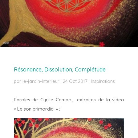
Résonance, Dissolution, Complétude
par
le-jardin-interieur
|
24 Oct 2017
|
Inspirations
Paroles de Cyrille Campo, extraites de la video
« Le son primordial » :