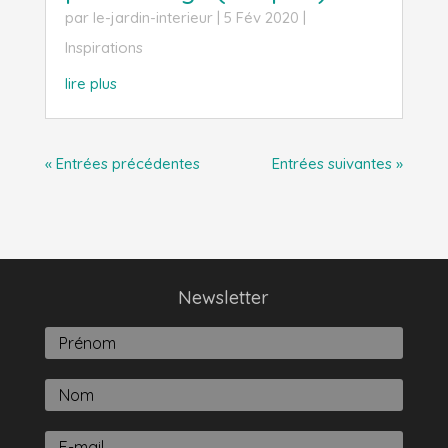
par
le-jardin-interieur
|
5 Fév 2020
|
Inspirations
lire plus
« Entrées précédentes
Entrées suivantes »
Newsletter