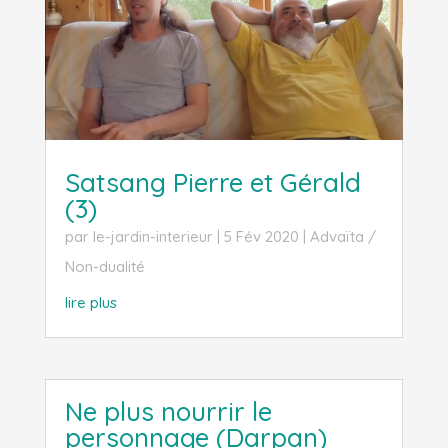
Satsang Pierre et Gérald
(3)
par
le-jardin-interieur
|
5 Fév 2020
|
Advaïta /
Non-dualité
lire plus
Ne plus nourrir le
personnage (Darpan)