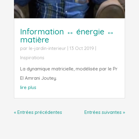
Information ↔ énergie ↔
matière
par
le-jardin-interieur
|
13 Oct 2019
|
Inspirations
La dynamique matricielle, modélisée par le Pr
El Amrani Joutey.
lire plus
« Entrées précédentes
Entrées suivantes »