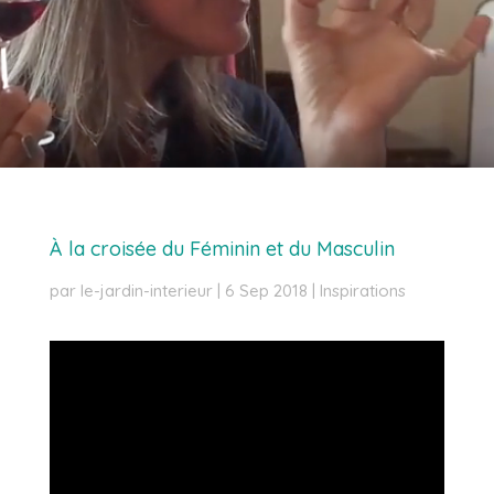
À la croisée du Féminin et du Masculin
par
le-jardin-interieur
|
6 Sep 2018
|
Inspirations