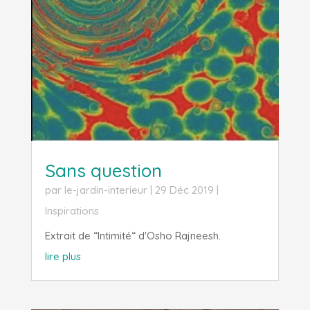
Sans question
par
le-jardin-interieur
|
29 Déc 2019
|
Inspirations
Extrait de “Intimité“ d'Osho Rajneesh.
lire plus