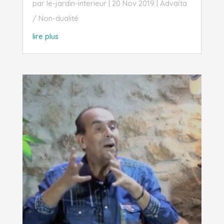
par
le-jardin-interieur
|
20 Nov 2019
|
Advaïta
/ Non-dualité
lire plus