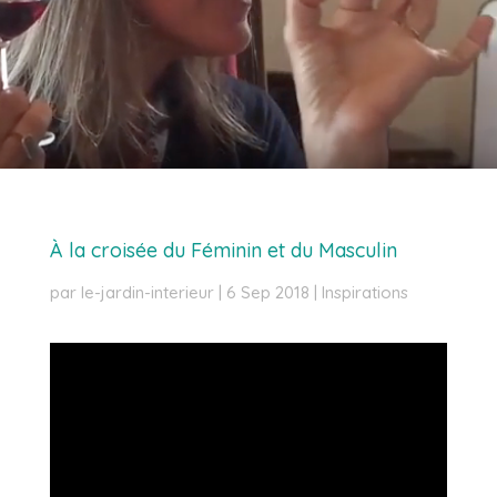
À la croisée du Féminin et du Masculin
par
le-jardin-interieur
|
6 Sep 2018
|
Inspirations