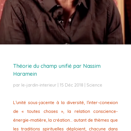
Théorie du champ unifié par Nassim
Haramein
par
le-jardin-interieur
|
15 Déc 2018
|
Science
L’unité sous-jacente à la diversité, l’inter-conexion
de « toutes choses », la relation conscience-
énergie-matière, la création… autant de thèmes que
les traditions spirituelles déploient, chacune dans