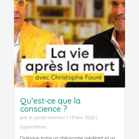
Qu’est-ce que la
conscience ?
par
le-jardin-interieur
|
13 Nov 2022
|
Explorations
Dialogue entre un philosophe méditant et un