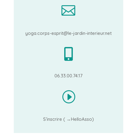

yoga.corps-esprit@le-jardin-interieur.net

06.33.00.74.17
I
S’inscrire ( →HelloAsso)