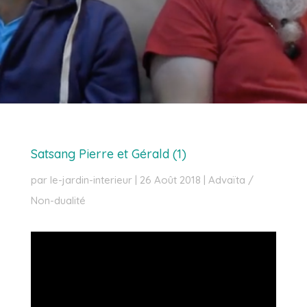
Satsang Pierre et Gérald (1)
par
le-jardin-interieur
|
26 Août 2018
|
Advaïta /
Non-dualité