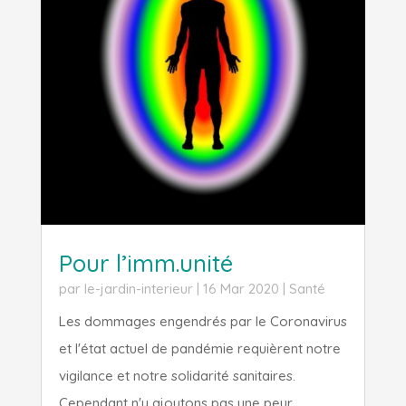
Pour l’imm.unité
par
le-jardin-interieur
|
16 Mar 2020
|
Santé
Les dommages engendrés par le Coronavirus
et l'état actuel de pandémie requièrent notre
vigilance et notre solidarité sanitaires.
Cependant n'y ajoutons pas une peur