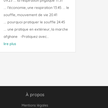
09.23 .... la respiration physique 11.31
.... l'économie, une respiration 13.45 .... le
souffle, mouvement de vie 20.41
.... pourquoi pratiquer le souffle 24.45
.... une pratique en extérieur, la marche
afghane -Pratiquez avec...
lire plus
À propos
Mentions légales