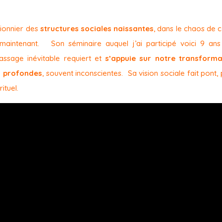
pionnier des
structures sociales naissantes
, dans le chaos de c
maintenant. Son séminaire auquel j’ai participé voici 9 ans
assage inévitable requiert et
s’appuie sur notre transforma
us profondes
, souvent inconscientes. Sa vision sociale fait pont,
rituel.