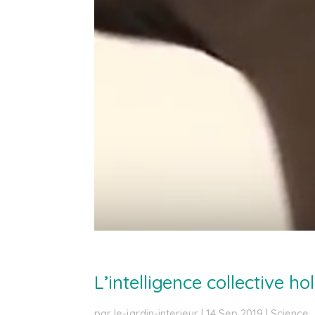
L’intelligence collective h
par
le-jardin-interieur
|
14 Sep 2019
|
Science