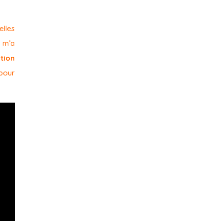
elles
 m’a
tion
 pour