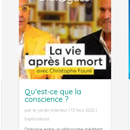
Qu’est-ce que la
conscience ?
par
le-jardin-interieur
|
13 Nov 2022
|
Explorations
Dialogue entre un philosophe méditant