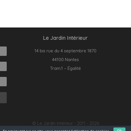
Le Jardin Intérieur
14 bis rue du 4 septembre 1870
44100 Nantes
Tram.1 – Égalité
© Le Jardin Intérieur - 2011 - 2026
En naviguant sur ce site, vous acceptez l'utilisation de cookies.
Ok