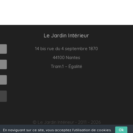
Le Jardin Intérieur
14 bis rue du 4 septembre 1870
44100 Nantes
Tram.1 – Égalité
© Le Jardin Intérieur - 2011 - 2026
En naviguant sur ce site, vous acceptez l'utilisation de cookies.
Ok