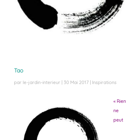
Tao
par
le-jardin-interieur
|
30 Mai 2017
|
Inspirations
« Rien
ne
peut